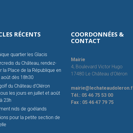
CLES RÉCENTS
COORDONNÉES &
CONTACT
ique quartier les Glacis
Mairie
credis du Château, rendez-
4, Boulevard Victor Hugo
r la Place de la République en
17480 Le Château d'Oléron
et août dès 18h30
golf du Château d’Oléron
mairie@lechateaudoleron.f
ous les jours en juillet et août
Tél.:
05 46 75 53 00
à 23h
Fax :
05 46 47 79 75
ment nids de goélands
tions pour la petite section de
lle