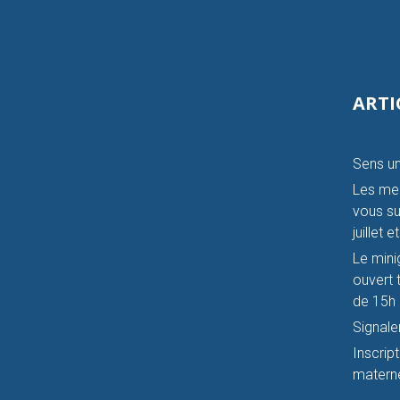
ARTI
Sens un
Les mer
vous su
juillet 
Le mini
ouvert t
de 15h 
Signale
Inscrip
materne