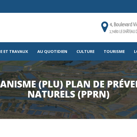
4, Boulevard V
17480 LE CHÂTEAU D
E ET TRAVAUX
AU QUOTIDIEN
CULTURE
TOURISME
L
ANISME (PLU) PLAN DE PRÉVE
NATURELS (PPRN)