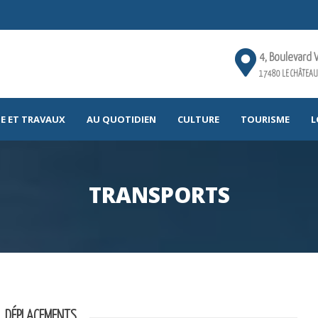
4, Boulevard 
17480 LE CHÂTEAU
E ET TRAVAUX
AU QUOTIDIEN
CULTURE
TOURISME
L
TRANSPORTS
DÉPLACEMENTS