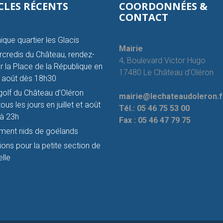
CLES RÉCENTS
COORDONNÉES &
CONTACT
ique quartier les Glacis
Mairie
credis du Château, rendez-
4, Boulevard Victor Hugo
r la Place de la République en
17480 Le Château d'Oléron
et août dès 18h30
golf du Château d’Oléron
mairie@lechateaudoleron.f
ous les jours en juillet et août
Tél.:
05 46 75 53 00
à 23h
Fax :
05 46 47 79 75
ment nids de goélands
tions pour la petite section de
lle