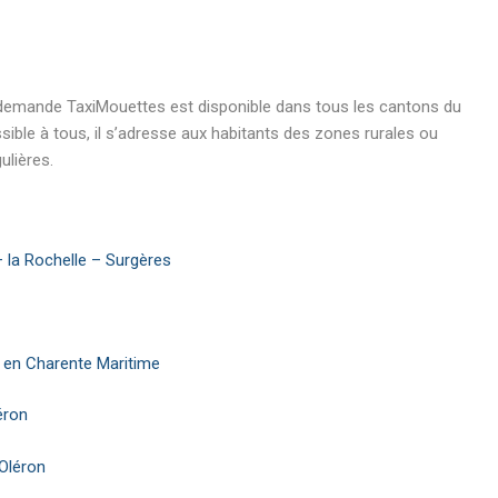
a demande TaxiMouettes est disponible dans tous les cantons du
ble à tous, il s’adresse aux habitants des zones rurales ou
ulières.
– la Rochelle – Surgères
s en Charente Maritime
léron
’Oléron