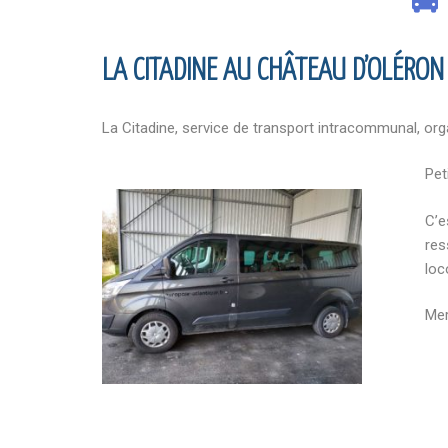
LA CITADINE AU CHÂTEAU D’OLÉRON
La Citadine, service de transport intracommunal, org
Peti
C’e
res
loc
Mer