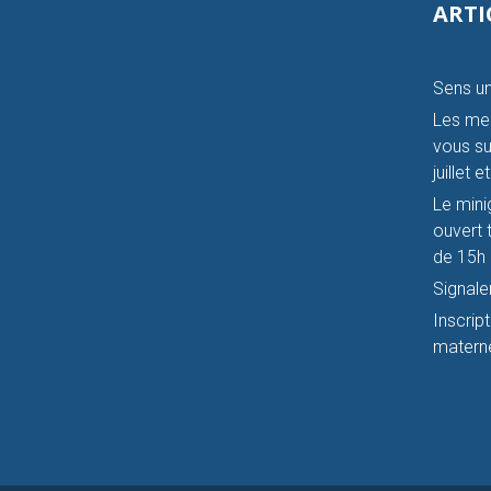
ARTI
Sens un
Les mer
vous su
juillet 
Le mini
ouvert t
de 15h 
Signale
Inscrip
materne