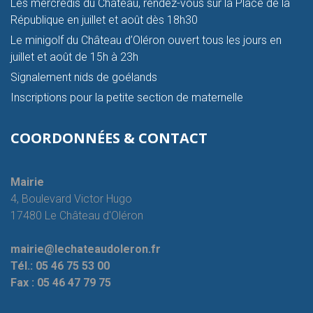
Les mercredis du Château, rendez-vous sur la Place de la
République en juillet et août dès 18h30
Le minigolf du Château d’Oléron ouvert tous les jours en
juillet et août de 15h à 23h
Signalement nids de goélands
Inscriptions pour la petite section de maternelle
COORDONNÉES & CONTACT
Mairie
4, Boulevard Victor Hugo
17480 Le Château d'Oléron
mairie@lechateaudoleron.fr
Tél.:
05 46 75 53 00
Fax :
05 46 47 79 75