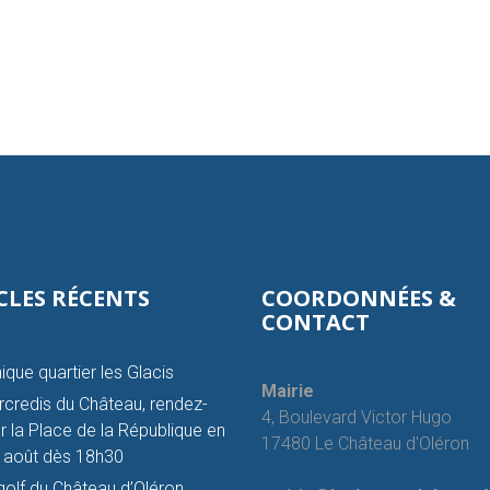
CLES RÉCENTS
COORDONNÉES &
CONTACT
ique quartier les Glacis
Mairie
credis du Château, rendez-
4, Boulevard Victor Hugo
r la Place de la République en
17480 Le Château d'Oléron
et août dès 18h30
golf du Château d’Oléron