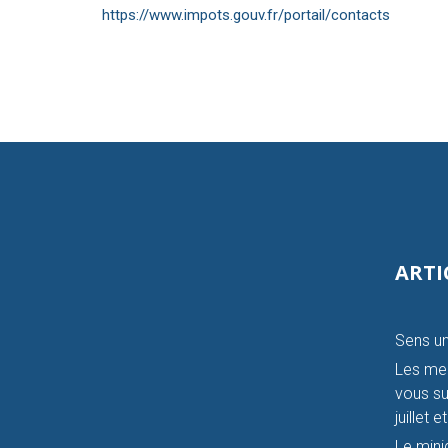
https://www.impots.gouv.fr/portail/contacts
ARTI
Sens un
Les mer
vous su
juillet 
Le mini