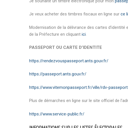
Je souhaite un timbre électronique pour mon
passep
Je veux acheter des timbres fiscaux en ligne sur
ce 
Modernisation de la délivrance des cartes d’identité
de la Préfecture en cliquant
ici
.
PASSEPORT OU CARTE D’IDENTITE
https://rendezvouspasseport.ants.gouv.fr/
https://passeport.ants.gouv.fr/
https://www.vitemonpasseport.fr/ville/rdv-passeport
Plus de démarches en ligne sur le site officiel de l’ad
https://www.service-public.fr/