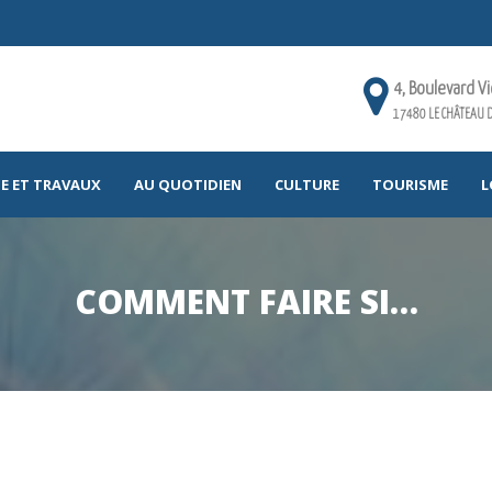
4, Boulevard V
17480 LE CHÂTEAU D
E ET TRAVAUX
AU QUOTIDIEN
CULTURE
TOURISME
L
COMMENT FAIRE SI…