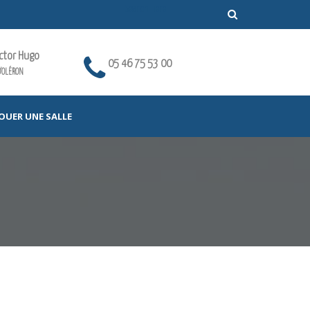
ictor Hugo
05 46 75 53 00
'OLÉRON
OUER UNE SALLE