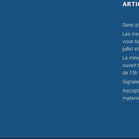
ARTI
Sens un
Les mer
vous su
juillet 
Le mini
ouvert t
de 15h 
Signale
Inscrip
materne