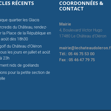
CLES RÉCENTS
COORDONNÉES &
CONTACT
ique quartier les Glacis
Mairie
credis du Château, rendez-
4, Boulevard Victor Hugo
r la Place de la République en
17480 Le Château d'Oléron
et août dès 18h30
golf du Château d’Oléron
mairie@lechateaudoleron.f
ous les jours en juillet et août
Tél.:
05 46 75 53 00
à 23h
Fax :
05 46 47 79 75
ment nids de goélands
tions pour la petite section de
lle