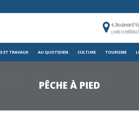
4, Boulevard V
17480 LE CHÂTEAU D
E ET TRAVAUX
AU QUOTIDIEN
CULTURE
TOURISME
L
PÊCHE À PIED